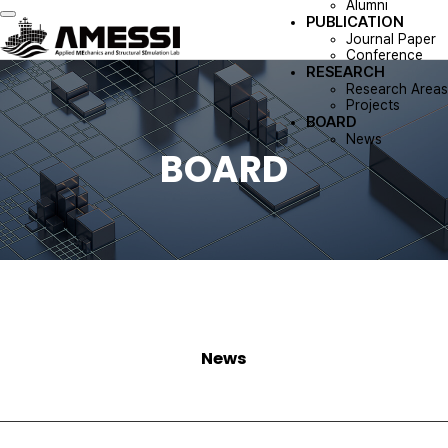
Alumni
PUBLICATION
Toggle navigation
Journal Paper
Conference
RESEARCH
Research Areas
Projects
BOARD
News
BOARD
News